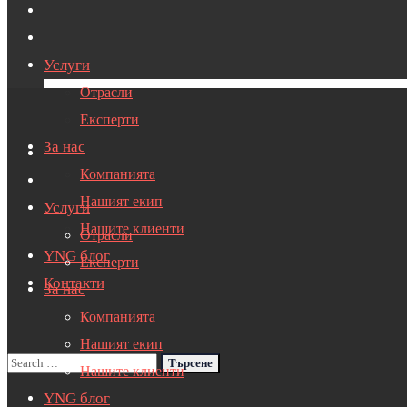
Услуги
Отрасли
Експерти
За нас
Компанията
Нашият екип
Услуги
Нашите клиенти
Отрасли
YNG блог
Експерти
Контакти
За нас
Компанията
Нашият екип
Нашите клиенти
YNG блог