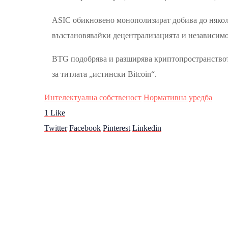
ASIC обикновено монополизират добива до няколк
възстановявайки децентрализацията и независимо
BTG подобрява и разширява криптопространството с
за титлата „истински Bitcoin“.
Интелектуална собственост
Нормативна уредба
1
Like
Twitter
Facebook
Pinterest
Linkedin