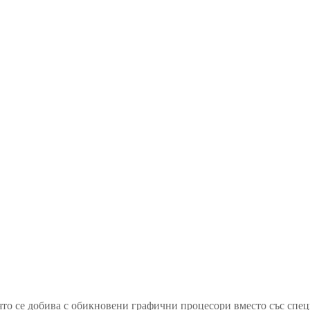
оято се добива с обикновени графични процесори вместо със сп