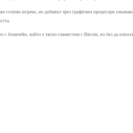
о големи играчи, но добивът чрез графични процесори означава,
стта.
 блокчейн, който е тясно съвместим с Bitcoin, но без да използв